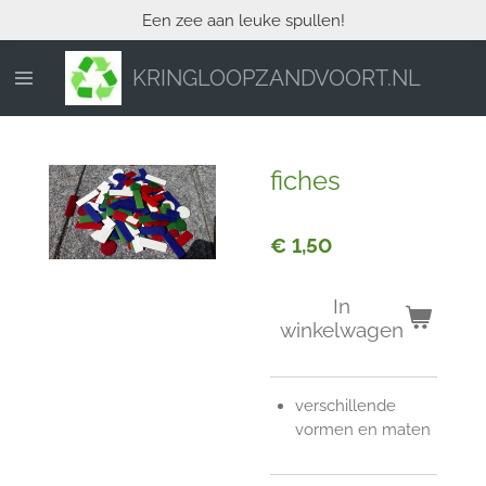
Een zee aan leuke spullen!
Ga
direct
naar
KRINGLOOPZANDVOORT.NL
de
hoofdinhoud
fiches
€ 1,50
In
winkelwagen
verschillende
vormen en maten