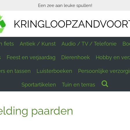
Een zee aan leuke spullen!
KRINGLOOPZANDVOOR
 fiets
Antiek / Kunst
Audio / TV / Telefonie
Bo
s
Feest en verjaardag
Dierenhoek
Hobby en ver
ers en tassen
Luisterboeken
Persoonlijke verzorg
Sportartikelen
Tuin en terras
elding paarden