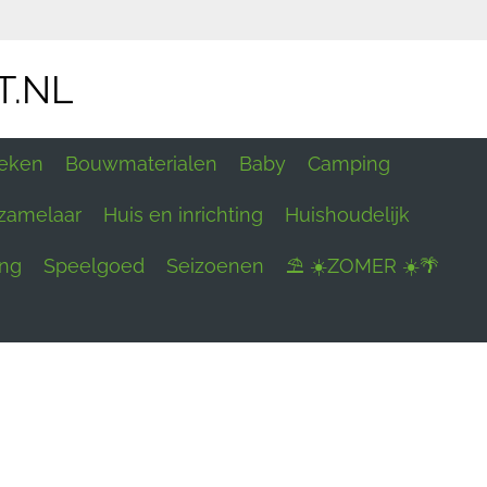
T.NL
eken
Bouwmaterialen
Baby
Camping
zamelaar
Huis en inrichting
Huishoudelijk
ing
Speelgoed
Seizoenen
⛱ ☀️ZOMER ☀️🌴