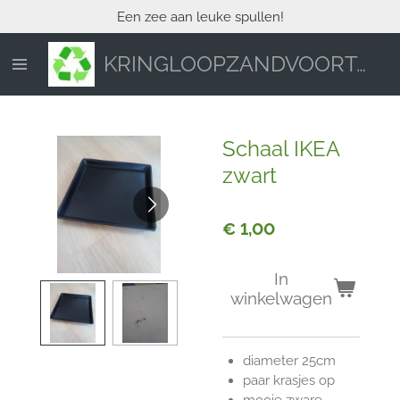
Een zee aan leuke spullen!
Ga
direct
naar
KRINGLOOPZANDVOORT.NL
de
hoofdinhoud
Schaal IKEA
zwart
€ 1,00
In
winkelwagen
diameter 25cm
paar krasjes op
mooie zware