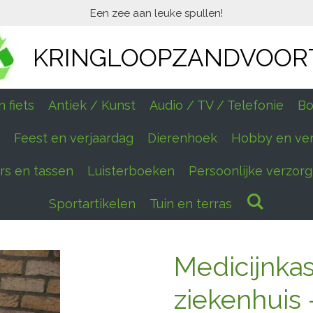
Een zee aan leuke spullen!
KRINGLOOPZANDVOOR
 fiets
Antiek / Kunst
Audio / TV / Telefonie
Bo
Feest en verjaardag
Dierenhoek
Hobby en ve
ers en tassen
Luisterboeken
Persoonlijke verzorg
Sportartikelen
Tuin en terras
Medicijnkast
ziekenhuis 