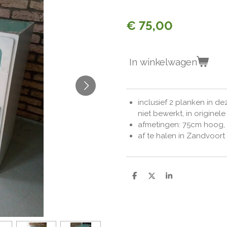
€ 75,00
In winkelwagen
inclusief 2 planken in de
niet bewerkt, in originele 
afmetingen: 75cm hoog,
af te halen in Zandvoor
D
D
S
e
e
h
l
e
a
e
l
r
n
e