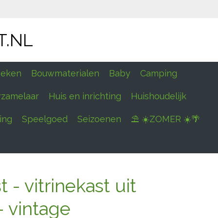
T.NL
eken
Bouwmaterialen
Baby
Camping
rzamelaar
Huis en inrichting
Huishoudelijk
ing
Speelgoed
Seizoenen
⛱ ☀️ZOMER ☀️🌴
 - vitrinekast uit
- vintage