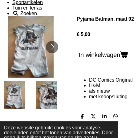
Sportartikelen
Tuin en terras
Zoeken
Pyjama Batman, maat 92
€ 5,00
In winkelwagen
DC Comics Original
H&M
als nieuw
met knoopsluiting
D
D
S
D
e
e
h
e
Deze website gebruikt cookies voor analyse-
l
e
a
l
doeleinden en/of het tonen van advertenties. Door
e
l
r
e
gebruik te blijven maken van de site gaat u
n
e
n