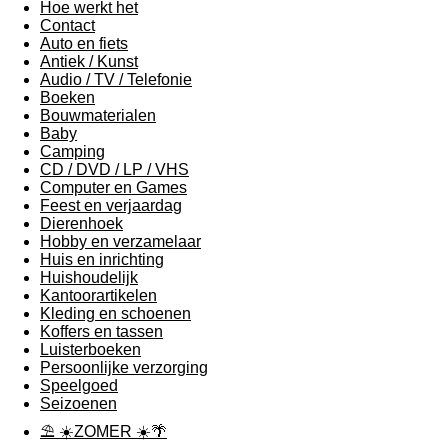
Hoe werkt het
Contact
Auto en fiets
Antiek / Kunst
Audio / TV / Telefonie
Boeken
Bouwmaterialen
Baby
Camping
CD / DVD / LP / VHS
Computer en Games
Feest en verjaardag
Dierenhoek
Hobby en verzamelaar
Huis en inrichting
Huishoudelijk
Kantoorartikelen
Kleding en schoenen
Koffers en tassen
Luisterboeken
Persoonlijke verzorging
Speelgoed
Seizoenen
⛱ ☀️ZOMER ☀️🌴