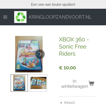
Een zee aan leuke spullen!
Ga
direct
naar
KRINGLOOPZANDVOORT.NL
de
hoofdinhoud
XBOX 360 -
Sonic Free
Riders
€ 10,00
In
winkelwagen
Kinect