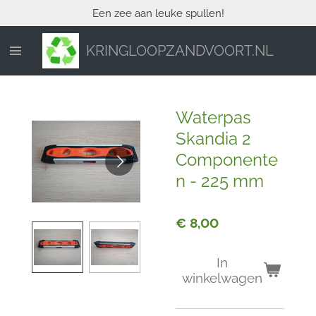
Een zee aan leuke spullen!
Ga
direct
naar
KRINGLOOPZANDVOORT.NL
de
hoofdinhoud
Waterpas
Skandia 2
Componente
n - 225 mm
€ 8,00
In
winkelwagen