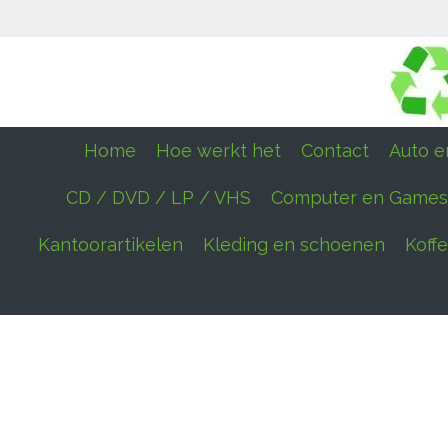
Ga
direct
naar
de
hoofdinhoud
Home
Hoe werkt het
Contact
Auto en
CD / DVD / LP / VHS
Computer en Games
Kantoorartikelen
Kleding en schoenen
Koff