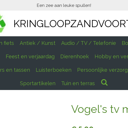
Een zee aan leuke spullen!
KRINGLOOPZANDVOOR
 fiets
Antiek / Kunst
Audio / TV / Telefonie
Bo
Feest en verjaardag
Dierenhoek
Hobby en ve
ers en tassen
Luisterboeken
Persoonlijke verzorg
Sportartikelen
Tuin en terras
Vogel's tv 