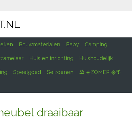
T.NL
eken
Bouwmaterialen
Baby
Camping
rzamelaar
Huis en inrichting
Huishoudelijk
ing
Speelgoed
Seizoenen
⛱ ☀️ZOMER ☀️🌴
meubel draaibaar