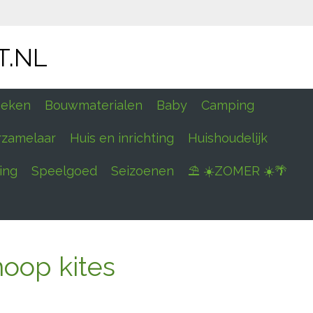
T.NL
eken
Bouwmaterialen
Baby
Camping
rzamelaar
Huis en inrichting
Huishoudelijk
ing
Speelgoed
Seizoenen
⛱ ☀️ZOMER ☀️🌴
noop kites