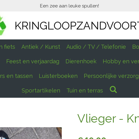
Een zee aan leuke spullen!
KRINGLOOPZANDVOOR
 fiets
Antiek / Kunst
Audio / TV / Telefonie
Bo
Feest en verjaardag
Dierenhoek
Hobby en ve
ers en tassen
Luisterboeken
Persoonlijke verzorg
Sportartikelen
Tuin en terras
Vlieger - K