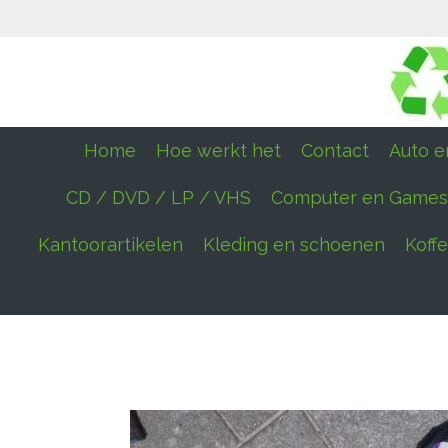
Ga
direct
naar
de
hoofdinhoud
Home
Hoe werkt het
Contact
Auto en
CD / DVD / LP / VHS
Computer en Games
Kantoorartikelen
Kleding en schoenen
Koff