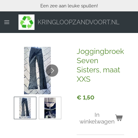
Een zee aan leuke spullen!
Ga
direct
naar
KRINGLOOPZANDVOORT.NL
de
hoofdinhoud
Joggingbroek
Seven
Sisters, maat
XXS
€ 1,50
In
winkelwagen