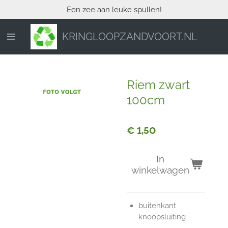
Een zee aan leuke spullen!
Ga
direct
naar
KRINGLOOPZANDVOORT.NL
de
hoofdinhoud
Riem zwart
100cm
€ 1,50
In
winkelwagen
buitenkant
knoopsluiting