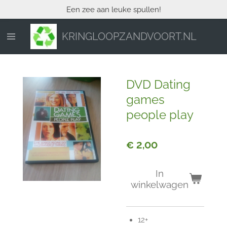
Een zee aan leuke spullen!
Ga
direct
naar
KRINGLOOPZANDVOORT.NL
de
hoofdinhoud
DVD Dating
games
people play
€ 2,00
In
winkelwagen
12+