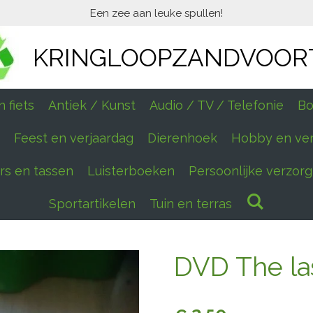
Een zee aan leuke spullen!
KRINGLOOPZANDVOOR
 fiets
Antiek / Kunst
Audio / TV / Telefonie
Bo
Feest en verjaardag
Dierenhoek
Hobby en ve
ers en tassen
Luisterboeken
Persoonlijke verzorg
Sportartikelen
Tuin en terras
DVD The la