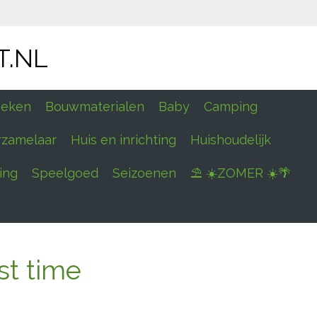
T.NL
eken
Bouwmaterialen
Baby
Camping
rzamelaar
Huis en inrichting
Huishoudelijk
ing
Speelgoed
Seizoenen
⛱ ☀️ZOMER ☀️🌴
st time