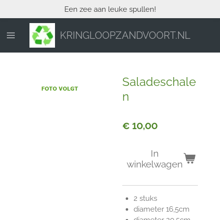
Een zee aan leuke spullen!
Ga
direct
naar
KRINGLOOPZANDVOORT.NL
de
hoofdinhoud
Saladeschale
n
€ 10,00
In
winkelwagen
2 stuks
diameter 16,5cm
diameter 20,5cm