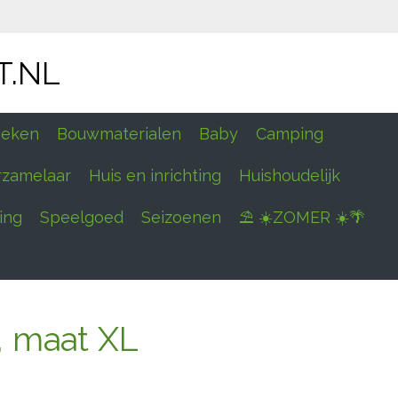
T.NL
eken
Bouwmaterialen
Baby
Camping
rzamelaar
Huis en inrichting
Huishoudelijk
ing
Speelgoed
Seizoenen
⛱ ☀️ZOMER ☀️🌴
, maat XL