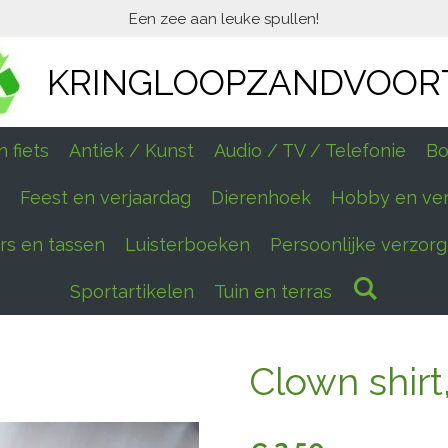
Een zee aan leuke spullen!
KRINGLOOPZANDVOOR
 fiets
Antiek / Kunst
Audio / TV / Telefonie
Bo
Feest en verjaardag
Dierenhoek
Hobby en ve
ers en tassen
Luisterboeken
Persoonlijke verzorg
Sportartikelen
Tuin en terras
Clown shirt