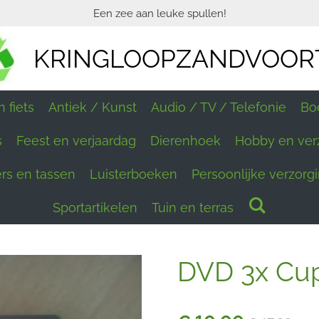
Een zee aan leuke spullen!
KRINGLOOPZANDVOOR
 fiets
Antiek / Kunst
Audio / TV / Telefonie
Bo
s
Feest en verjaardag
Dierenhoek
Hobby en ver
ers en tassen
Luisterboeken
Persoonlijke verzorg
Sportartikelen
Tuin en terras
DVD 3x Cu