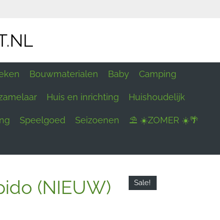
T.NL
eken
Bouwmaterialen
Baby
Camping
zamelaar
Huis en inrichting
Huishoudelijk
ing
Speelgoed
Seizoenen
⛱ ☀️ZOMER ☀️🌴
pido (NIEUW)
Sale!