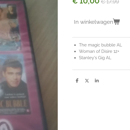
€ 10,00
€ 17,99
In winkelwagen
The magic bubble AL
Woman of Disire 12+
Stanley's Gig AL
D
D
S
e
e
h
l
e
a
e
l
r
n
e