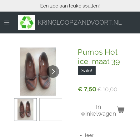
Een zee aan leuke spullen!
Ga
direct
naar
KRINGLOOPZANDVOORT.NL
de
hoofdinhoud
Pumps Hot
ice, maat 39
Sale!
€ 7,50
€ 10,00
In
winkelwagen
leer