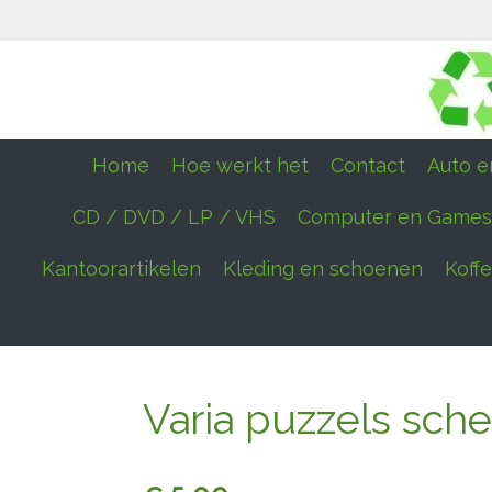
Ga
direct
naar
de
hoofdinhoud
Home
Hoe werkt het
Contact
Auto en
CD / DVD / LP / VHS
Computer en Games
Kantoorartikelen
Kleding en schoenen
Koff
Varia puzzels sch