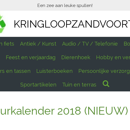
Een zee aan leuke spullen!
KRINGLOOPZANDVOOR
 fiets
Antiek / Kunst
Audio / TV / Telefonie
Bo
Feest en verjaardag
Dierenhoek
Hobby en ve
ers en tassen
Luisterboeken
Persoonlijke verzorg
Sportartikelen
Tuin en terras
eurkalender 2018 (NIEUW)