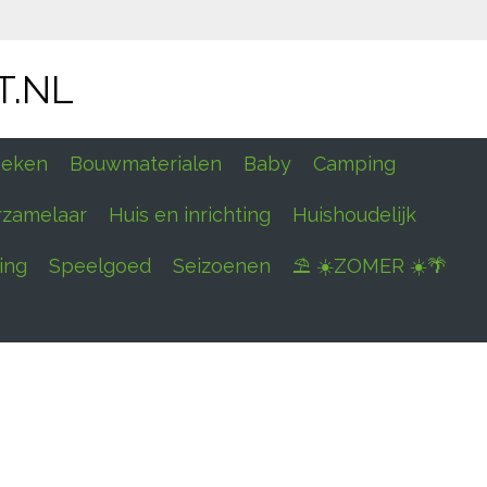
T.NL
eken
Bouwmaterialen
Baby
Camping
rzamelaar
Huis en inrichting
Huishoudelijk
ing
Speelgoed
Seizoenen
⛱ ☀️ZOMER ☀️🌴