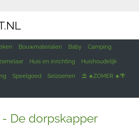
T.NL
eken
Bouwmaterialen
Baby
Camping
zamelaar
Huis en inrichting
Huishoudelijk
ing
Speelgoed
Seizoenen
⛱ ☀️ZOMER ☀️🌴
t - De dorpskapper