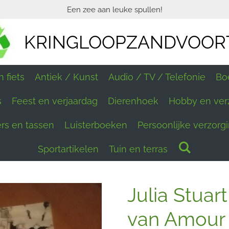
Een zee aan leuke spullen!
KRINGLOOPZANDVOOR
 fiets
Antiek / Kunst
Audio / TV / Telefonie
Bo
s
Feest en verjaardag
Dierenhoek
Hobby en ver
ers en tassen
Luisterboeken
Persoonlijke verzorg
Sportartikelen
Tuin en terras
Julia Stuar
van Amour