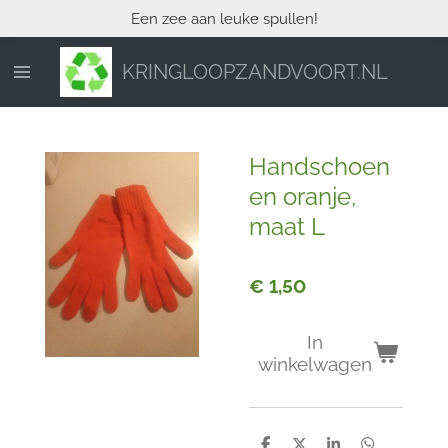
Een zee aan leuke spullen!
Ga
direct
naar
KRINGLOOPZANDVOORT.NL
de
hoofdinhoud
Handschoen
en oranje,
maat L
€ 1,50
In
winkelwagen