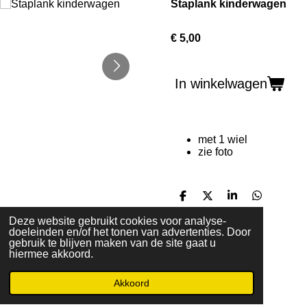
Staplank kinderwagen
€ 5,00
In winkelwagen
met 1 wiel
zie foto
D
D
S
D
e
e
h
e
Deze website gebruikt cookies voor analyse-
l
e
a
l
doeleinden en/of het tonen van advertenties. Door
e
l
r
e
gebruik te blijven maken van de site gaat u
n
e
n
© 2019 - 2026 Kringloopzandvoort.nl
hiermee akkoord.
Akkoord
E-mailadres