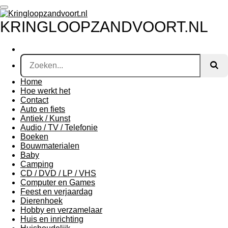
Ga
direct
KRINGLOOPZANDVOORT.NL
naar
de
hoofdinhoud
Home
Hoe werkt het
Contact
Auto en fiets
Antiek / Kunst
Audio / TV / Telefonie
Boeken
Bouwmaterialen
Baby
Camping
CD / DVD / LP / VHS
Computer en Games
Feest en verjaardag
Dierenhoek
Hobby en verzamelaar
Huis en inrichting