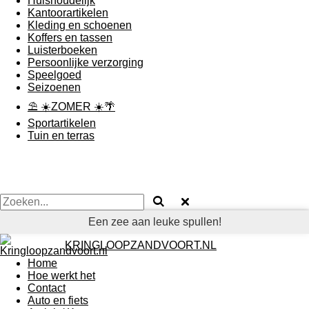
Huishoudelijk
Kantoorartikelen
Kleding en schoenen
Koffers en tassen
Luisterboeken
Persoonlijke verzorging
Speelgoed
Seizoenen
⛱ ☀️ZOMER ☀️🌴
Sportartikelen
Tuin en terras
Een zee aan leuke spullen!
KRINGLOOPZANDVOORT.NL
Home
Hoe werkt het
Contact
Auto en fiets