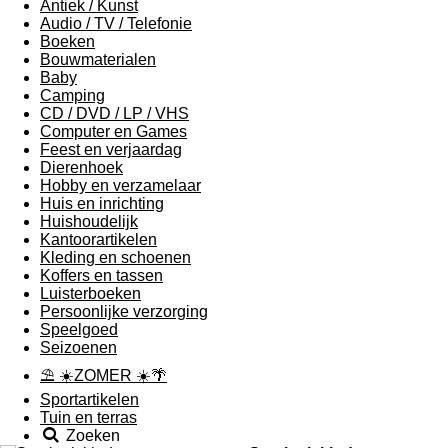
Antiek / Kunst
Audio / TV / Telefonie
Boeken
Bouwmaterialen
Baby
Camping
CD / DVD / LP / VHS
Computer en Games
Feest en verjaardag
Dierenhoek
Hobby en verzamelaar
Huis en inrichting
Huishoudelijk
Kantoorartikelen
Kleding en schoenen
Koffers en tassen
Luisterboeken
Persoonlijke verzorging
Speelgoed
Seizoenen
⛱ ☀️ZOMER ☀️🌴
Sportartikelen
Tuin en terras
Zoeken