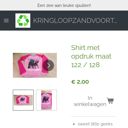
Een zee aan leuke spullen!
Ga
direct
naar
KRINGLOOPZANDVOORT.NL
de
hoofdinhoud
Shirt met
opdruk maat
122 / 128
€ 2,00
In
winkelwagen
sweet little geeks