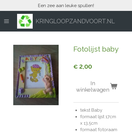
Een zee aan leuke spullen!
Ga
direct
naar
KRINGLOOPZANDVOORT.NL
de
hoofdinhoud
Fotolijst baby
€ 2,00
In
winkelwagen
tekst Baby
formaat lijst 17cm
x 13,5cm
formaat fotoraam