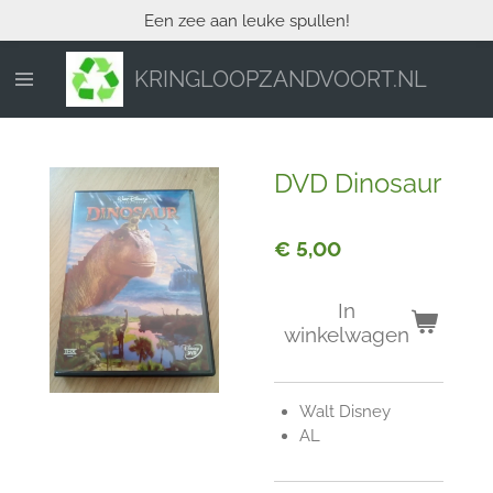
Een zee aan leuke spullen!
Ga
direct
naar
KRINGLOOPZANDVOORT.NL
de
hoofdinhoud
DVD Dinosaur
€ 5,00
In
winkelwagen
Walt Disney
AL