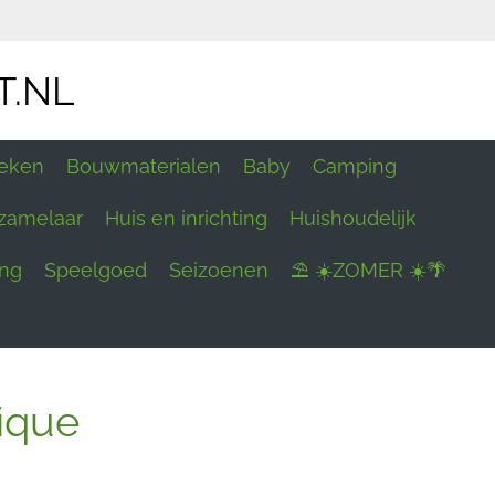
T.NL
eken
Bouwmaterialen
Baby
Camping
zamelaar
Huis en inrichting
Huishoudelijk
ing
Speelgoed
Seizoenen
⛱ ☀️ZOMER ☀️🌴
ique