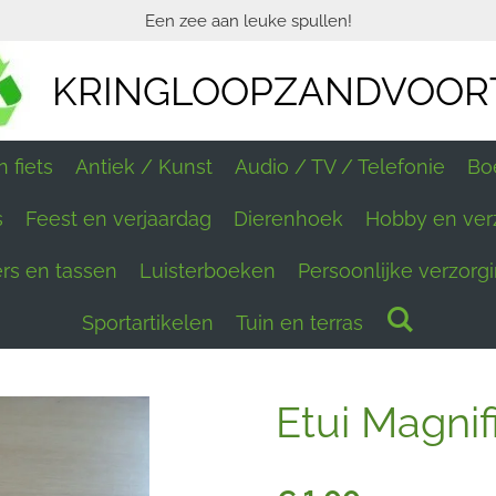
Een zee aan leuke spullen!
KRINGLOOPZANDVOOR
 fiets
Antiek / Kunst
Audio / TV / Telefonie
Bo
s
Feest en verjaardag
Dierenhoek
Hobby en ver
ers en tassen
Luisterboeken
Persoonlijke verzorg
Sportartikelen
Tuin en terras
Etui Magnif