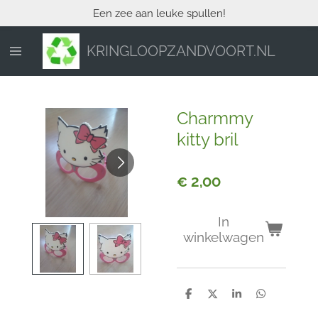
Een zee aan leuke spullen!
Ga
direct
naar
KRINGLOOPZANDVOORT.NL
de
hoofdinhoud
Charmmy
kitty bril
€ 2,00
In
winkelwagen
D
D
S
D
e
e
h
e