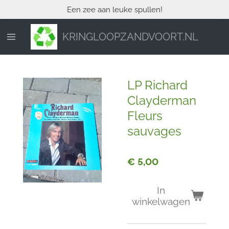
Een zee aan leuke spullen!
Ga
direct
naar
KRINGLOOPZANDVOORT.NL
de
hoofdinhoud
LP Richard
Clayderman
Fleurs
sauvages
€ 5,00
In
winkelwagen