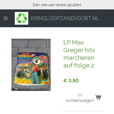
Een zee aan leuke spullen!
Ga
direct
naar
KRINGLOOPZANDVOORT.NL
de
hoofdinhoud
LP Max
Greger hits
marcheren
auf folge 2
€ 3,50
In
winkelwagen