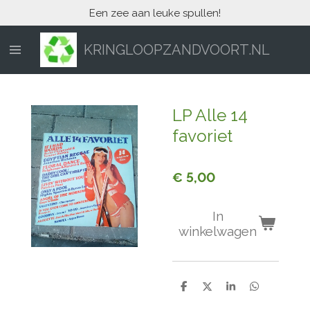
Een zee aan leuke spullen!
Ga
direct
naar
KRINGLOOPZANDVOORT.NL
de
hoofdinhoud
LP Alle 14
favoriet
€ 5,00
In
winkelwagen
D
D
S
D
e
e
h
e