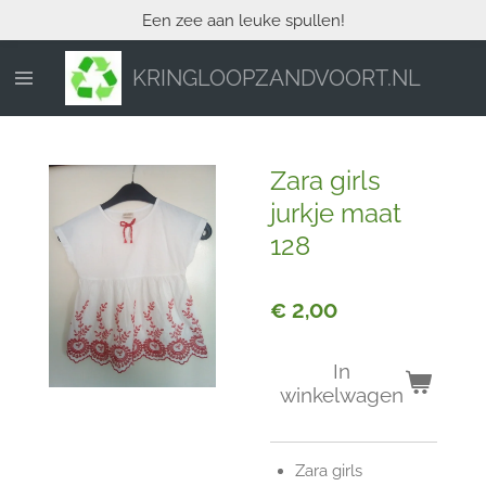
Een zee aan leuke spullen!
Ga
direct
naar
KRINGLOOPZANDVOORT.NL
de
hoofdinhoud
Zara girls
jurkje maat
128
€ 2,00
In
winkelwagen
Zara girls