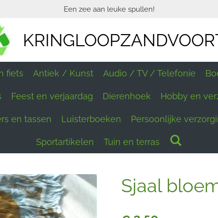
Een zee aan leuke spullen!
KRINGLOOPZANDVOOR
 fiets
Antiek / Kunst
Audio / TV / Telefonie
Bo
s
Feest en verjaardag
Dierenhoek
Hobby en ver
ers en tassen
Luisterboeken
Persoonlijke verzorg
Sportartikelen
Tuin en terras
Sjaal bloe