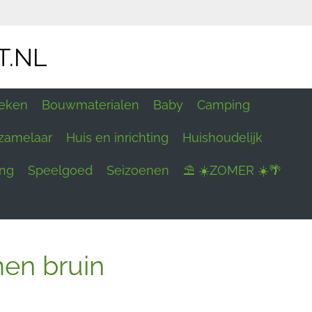
T.NL
eken
Bouwmaterialen
Baby
Camping
zamelaar
Huis en inrichting
Huishoudelijk
ing
Speelgoed
Seizoenen
⛱ ☀️ZOMER ☀️🌴
men bruin