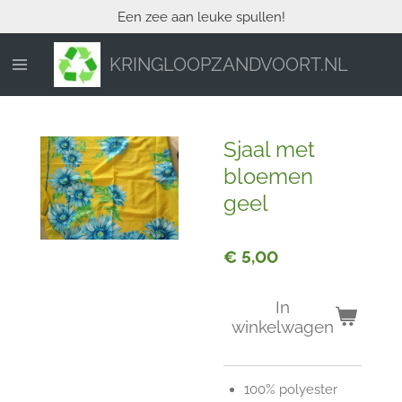
Een zee aan leuke spullen!
Ga
direct
naar
KRINGLOOPZANDVOORT.NL
de
hoofdinhoud
Sjaal met
bloemen
geel
€ 5,00
In
winkelwagen
100% polyester