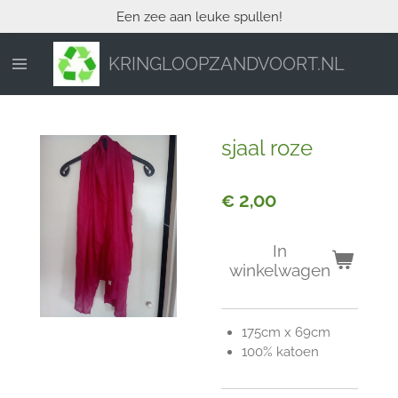
Een zee aan leuke spullen!
Ga
direct
naar
KRINGLOOPZANDVOORT.NL
de
hoofdinhoud
sjaal roze
€ 2,00
In
winkelwagen
175cm x 69cm
100% katoen