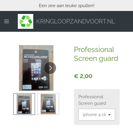
Een zee aan leuke spullen!
Ga
direct
naar
KRINGLOOPZANDVOORT.NL
de
hoofdinhoud
Professional
Screen guard
€ 2,00
Professional
Screen guard