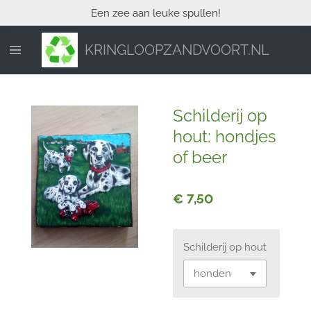
Een zee aan leuke spullen!
Ga
direct
naar
KRINGLOOPZANDVOORT.NL
de
hoofdinhoud
Schilderij op
hout: hondjes
of beer
€ 7,50
Schilderij op hout