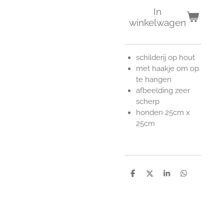
In
winkelwagen
schilderij op hout
met haakje om op
te hangen
afbeelding zeer
scherp
honden 25cm x
25cm
D
D
S
D
e
e
h
e
l
e
a
l
e
l
r
e
n
e
n