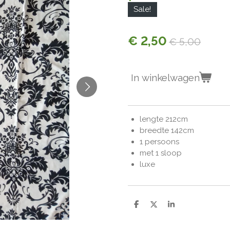
Sale!
€ 2,50
€ 5,00
In winkelwagen
lengte 212cm
breedte 142cm
1 persoons
met 1 sloop
luxe
D
D
S
e
e
h
l
e
a