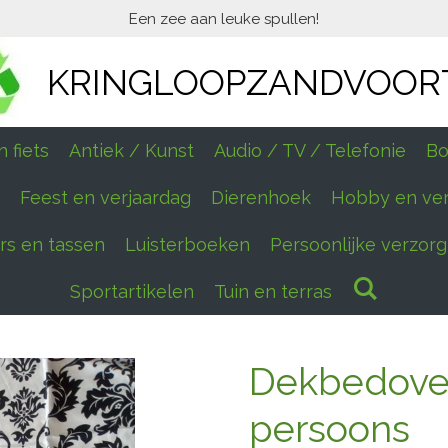
Een zee aan leuke spullen!
KRINGLOOPZANDVOOR
 fiets
Antiek / Kunst
Audio / TV / Telefonie
Bo
Feest en verjaardag
Dierenhoek
Hobby en ve
ers en tassen
Luisterboeken
Persoonlijke verzorg
Sportartikelen
Tuin en terras
Dekbedover
persoons