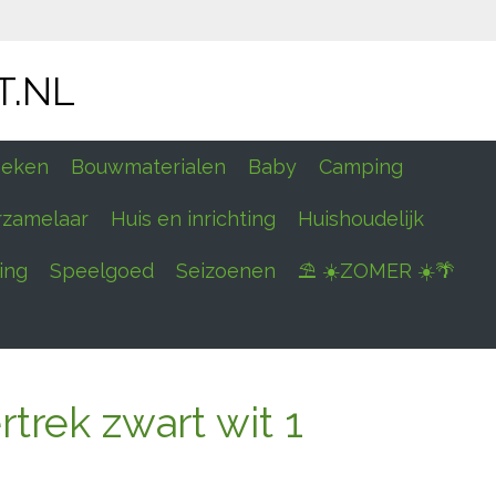
T.NL
eken
Bouwmaterialen
Baby
Camping
rzamelaar
Huis en inrichting
Huishoudelijk
ing
Speelgoed
Seizoenen
⛱ ☀️ZOMER ☀️🌴
trek zwart wit 1