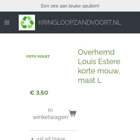
Een zee aan leuke spullen!
Ga
direct
naar
KRINGLOOPZANDVOORT.NL
de
hoofdinhoud
Overhemd
Louis Estere
korte mouw,
maat L
€ 3,50
In
winkelwagen
ruit wit blauw