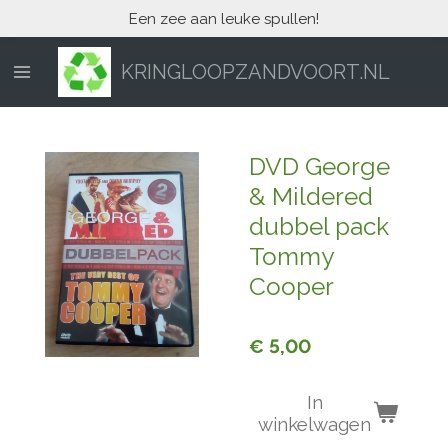
Een zee aan leuke spullen!
Ga
direct
naar
KRINGLOOPZANDVOORT.NL
de
hoofdinhoud
DVD George
& Mildered
dubbel pack
Tommy
Cooper
€ 5,00
In
winkelwagen