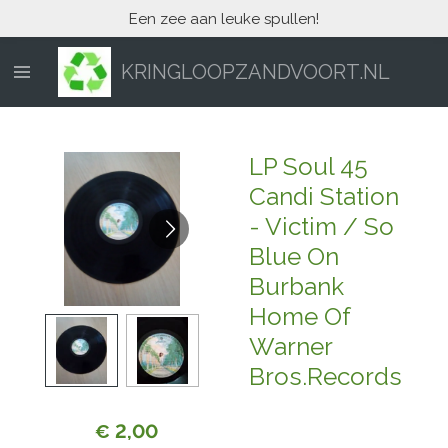
Een zee aan leuke spullen!
Ga
direct
naar
KRINGLOOPZANDVOORT.NL
de
hoofdinhoud
LP Soul 45
Candi Station
- Victim / So
Blue On
Burbank
Home Of
Warner
Bros.Records
€ 2,00