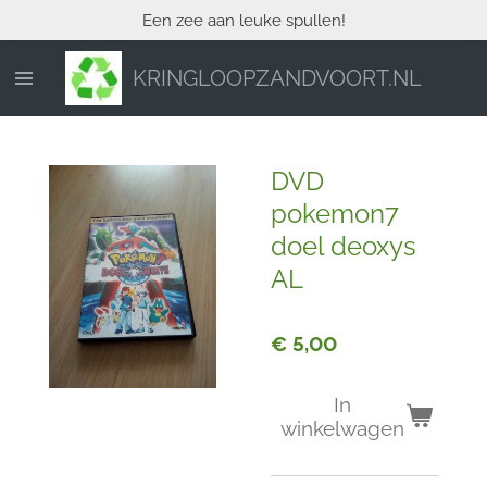
Een zee aan leuke spullen!
Ga
direct
naar
KRINGLOOPZANDVOORT.NL
de
hoofdinhoud
DVD
pokemon7
doel deoxys
AL
€ 5,00
In
winkelwagen