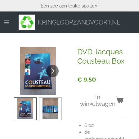
Een zee aan leuke spullen!
Ga
direct
naar
KRINGLOOPZANDVOORT.NL
de
hoofdinhoud
DVD Jacques
Cousteau Box
€ 9,50
In
winkelwagen
6 cd
de
onderwaterwereld