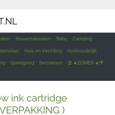
T.NL
eken
Bouwmaterialen
Baby
Camping
zamelaar
Huis en inrichting
Huishoudelijk
ing
Speelgoed
Seizoenen
⛱ ☀️ZOMER ☀️🌴
w ink cartridge
 VERPAKKING )