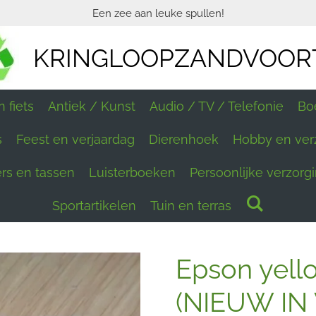
Een zee aan leuke spullen!
KRINGLOOPZANDVOOR
 fiets
Antiek / Kunst
Audio / TV / Telefonie
Bo
s
Feest en verjaardag
Dierenhoek
Hobby en ver
ers en tassen
Luisterboeken
Persoonlijke verzorg
Sportartikelen
Tuin en terras
Epson yello
(NIEUW IN