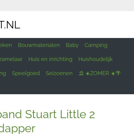
T.NL
eken
Bouwmaterialen
Baby
Camping
zamelaar
Huis en inrichting
Huishoudelijk
ing
Speelgoed
Seizoenen
⛱ ☀️ZOMER ☀️🌴
nd Stuart Little 2
 dapper