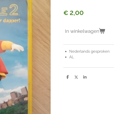
€ 2,00
In winkelwagen
Nederlands gesproken
AL
D
D
S
e
e
h
l
e
a
e
l
r
n
e