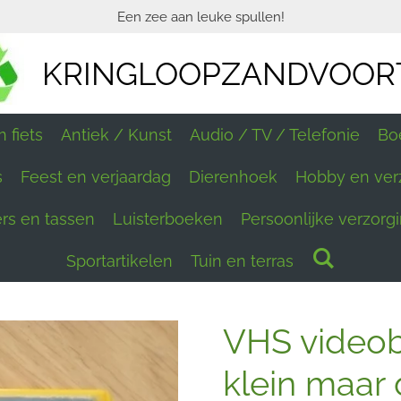
Een zee aan leuke spullen!
KRINGLOOPZANDVOOR
 fiets
Antiek / Kunst
Audio / TV / Telefonie
Bo
s
Feest en verjaardag
Dierenhoek
Hobby en ver
ers en tassen
Luisterboeken
Persoonlijke verzorg
Sportartikelen
Tuin en terras
VHS videoba
klein maar