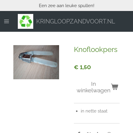
Een zee aan leuke spullen!
Ga
direct
naar
KRINGLOOPZANDVOORT.NL
de
hoofdinhoud
Knoflookpers
€ 1,50
In
winkelwagen
in nette staat