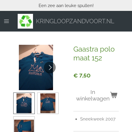
Een zee aan leuke spullen!
Ga
direct
naar
KRINGLOOPZANDVOORT.NL
de
hoofdinhoud
Gaastra polo
maat 152
€ 7,50
In
winkelwagen
Sneekweek 2007