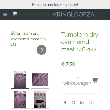
Een zee aan leuke spullen!
Ga
direct
KRINGLOOPZANDVOORT.NL
naar
de
hoofdinhoud
Tumble 'n dry
overhemd,
maat 146-152
€ 7,50
In
winkelwagen
D
D
S
D
e
e
h
e