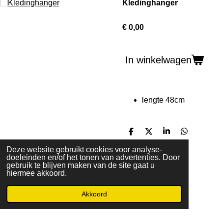
Kledinghanger
€ 0,00
In winkelwagen
lengte 48cm
D
D
S
D
e
e
h
e
Deze website gebruikt cookies voor analyse-
l
e
a
l
doeleinden en/of het tonen van advertenties. Door
e
l
r
e
gebruik te blijven maken van de site gaat u
n
e
n
© 2019 - 2026 Kringloopzandvoort.nl
hiermee akkoord.
Akkoord
E-mailadres