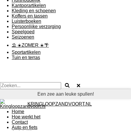
Huishoudelijk
Kantoorartikelen
Kleding en schoenen
Koffers en tassen
Luisterboeken
Persoonlijke verzorging
Speelgoed
Seizoenen
⛱ ☀️ZOMER ☀️🌴
Sportartikelen
Tuin en terras
Een zee aan leuke spullen!
KRINGLOOPZANDVOORT.NL
Home
Hoe werkt het
Contact
Auto en fiets