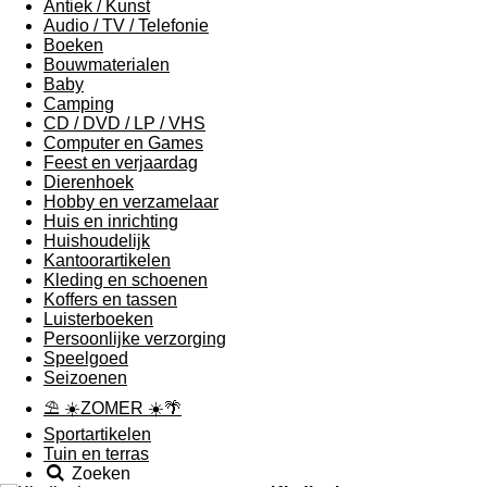
Antiek / Kunst
Audio / TV / Telefonie
Boeken
Bouwmaterialen
Baby
Camping
CD / DVD / LP / VHS
Computer en Games
Feest en verjaardag
Dierenhoek
Hobby en verzamelaar
Huis en inrichting
Huishoudelijk
Kantoorartikelen
Kleding en schoenen
Koffers en tassen
Luisterboeken
Persoonlijke verzorging
Speelgoed
Seizoenen
⛱ ☀️ZOMER ☀️🌴
Sportartikelen
Tuin en terras
Zoeken