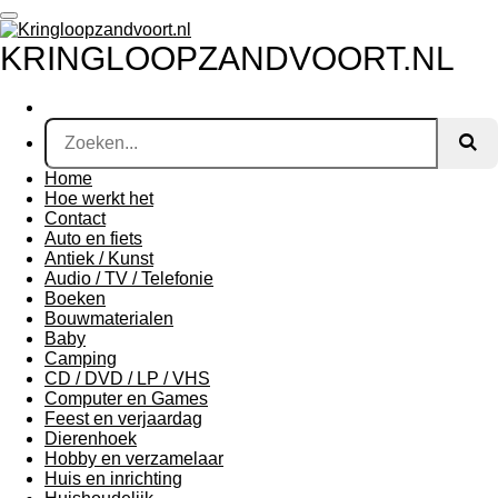
Ga
direct
KRINGLOOPZANDVOORT.NL
naar
de
hoofdinhoud
Home
Hoe werkt het
Contact
Auto en fiets
Antiek / Kunst
Audio / TV / Telefonie
Boeken
Bouwmaterialen
Baby
Camping
CD / DVD / LP / VHS
Computer en Games
Feest en verjaardag
Dierenhoek
Hobby en verzamelaar
Huis en inrichting