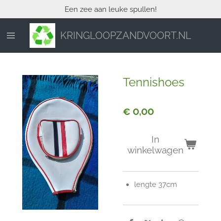
Een zee aan leuke spullen!
Ga
direct
naar
KRINGLOOPZANDVOORT.NL
de
hoofdinhoud
Tennishoes
€ 0,00
In
winkelwagen
lengte 37cm