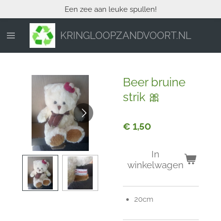
Een zee aan leuke spullen!
Ga
direct
naar
KRINGLOOPZANDVOORT.NL
de
hoofdinhoud
Beer bruine
strik 🎀
€ 1,50
In
winkelwagen
20cm