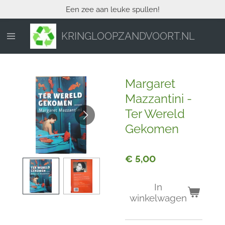
Een zee aan leuke spullen!
Ga
direct
naar
KRINGLOOPZANDVOORT.NL
de
hoofdinhoud
Margaret
Mazzantini -
Ter Wereld
Gekomen
€ 5,00
In
winkelwagen