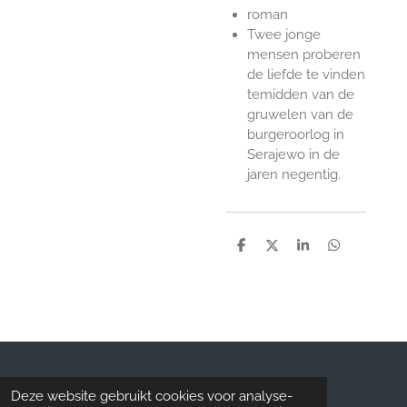
roman
Twee jonge
mensen proberen
de liefde te vinden
temidden van de
gruwelen van de
burgeroorlog in
Serajewo in de
jaren negentig.
D
D
S
D
e
e
h
e
l
e
a
l
e
l
r
e
n
e
n
© 2019 - 2026 Kringloopzandvoort.nl
Deze website gebruikt cookies voor analyse-